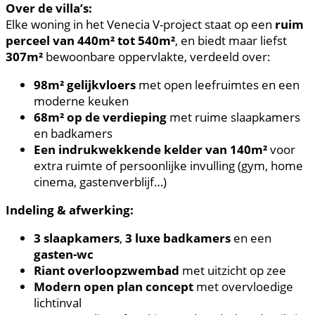
Over de villa’s:
Elke woning in het Venecia V-project staat op een
ruim
perceel van 440m² tot 540m²
, en biedt maar liefst
307m²
bewoonbare oppervlakte, verdeeld over:
98m² gelijkvloers
met open leefruimtes en een
moderne keuken
68m² op de verdieping
met ruime slaapkamers
en badkamers
Een indrukwekkende kelder van 140m²
voor
extra ruimte of persoonlijke invulling (gym, home
cinema, gastenverblijf…)
Indeling & afwerking:
3 slaapkamers
,
3 luxe badkamers
en een
gasten-wc
Riant overloopzwembad
met uitzicht op zee
Modern open plan concept
met overvloedige
lichtinval